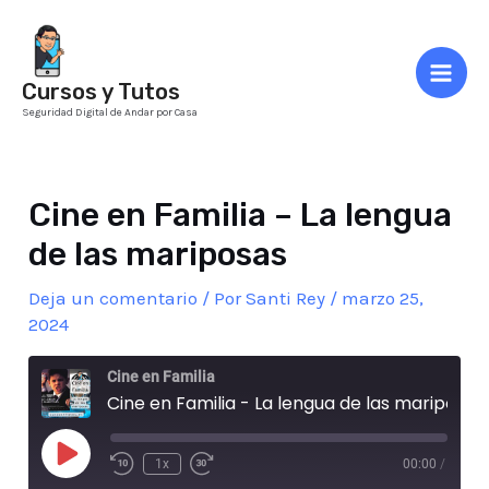
Ir
al
contenido
Cursos y Tutos
Mai
Seguridad Digital de Andar por Casa
Men
Cine en Familia – La lengua
de las mariposas
Deja un comentario
/ Por
Santi Rey
/
marzo 25,
2024
Cine en Familia
Cine en Familia - La lengua de las mariposas
Play
1x
00:00
/
Episode