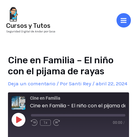
Ir
al
contenido
Cursos y Tutos
Mai
Seguridad Digital de Andar por Casa
Men
Cine en Familia – El niño
con el pijama de rayas
Deja un comentario
/ Por
Santi Rey
/
abril 22, 2024
Cine en Familia
Cine en Familia - El niño con el pijama de rayas
Play
1x
00:00
/
Episode