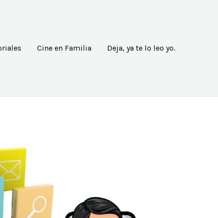
riales
Cine en Familia
Deja, ya te lo leo yo.