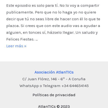
Este episodio es solo para tí. No lo voy a compartir
publicamente. Pero que no lo haga yo no quiere
decir que tú no seas libre de hacer con él lo que te
plazca. Si crees que con este audio vas a ayudar a
alguien, en tonces sí, házselo llegar. Un saludo y
Felices Fiestas. …
Une
Leer más »
los
puntos
y
Asociación AtlanTICs
Felices
o
C/ Juan Flórez, 146 - 6
- A Coruña
Fiestas
WhatsApp o Telegram +34 644654145
Políticas de privacidad
AtlanTICs © 2023