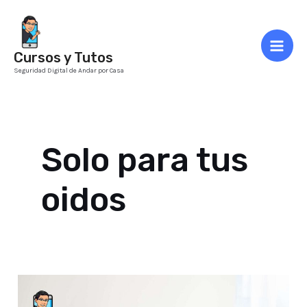
Ir
al
contenido
Cursos y Tutos
Mai
Seguridad Digital de Andar por Casa
Men
Solo para tus
oidos