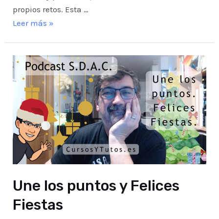
propios retos. Esta …
Mama
Leer más »
se
relaja
Une los puntos y Felices
Fiestas