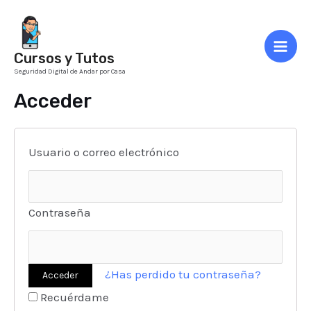
Ir
al
contenido
Cursos y Tutos
Mai
Seguridad Digital de Andar por Casa
Men
Acceder
Usuario o correo electrónico
Contraseña
¿Has perdido tu contraseña?
Recuérdame