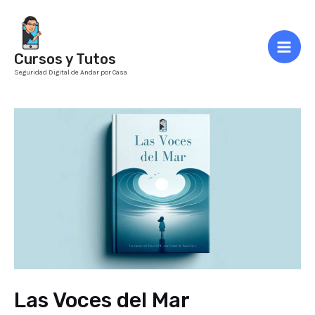
Ir
al
contenido
Cursos y Tutos
Mai
Seguridad Digital de Andar por Casa
Men
Las Voces del Mar